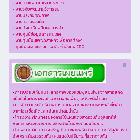
- งานวางแผน และงบประมาณ
- งานวิจัยพัฒนานวัตกรรม
- งานประกันคุณภาพ
- งานความร่วมมือ
- งานส่งเสริมผลิตผลการค้า
- งานศูนย์ข้อมูลสารสนเทศ
- งานศูนย์บ่มเพาะวิสาหกิจเพื่อการศึกษา
- ศูนย์ประสานงานการผลิตกำลังคน EEC
•
การเปรียบเทียบประสิทธิภาพของแชมพูสมุนไพรจากสารสกัด
ขมิ้นชันในอัตราส่วนที่แตกต่างกันเพื่อดูแลผิวหนังโคชน
•
การศึกษาประสิทธิภาพการย่อยสลายของถาดเพาะกล้าที่ผลิต
จากก้อนเชื้อเห็ดและเส้นใยปาล์มน้ำมัน
•
โครงงาน ศึกษาผลของการใช้แหนแดงสดร่วมกับจุลินทรีย์
สังเคราะห์แสงต่อการเจริญเติบโตของต้นมะเขือยาว
•
โครงงาน ศึกษาการเจริญเติบโตของพริกเดือยไก่โดยใช้จุลินทรีย์
สังเคราะห์แสงร่วมกับแหนแดงในปริมาณที่แตกต่างกัน