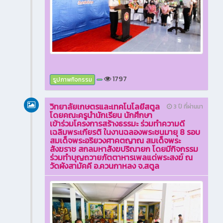
1797
รูปภาพกิจกรรม
วิทยาลัยเกษตรและเทคโนโลยีสตูล
3 ปี ที่ผ่านมา
โดยคณะครูนำนักเรียน นักศึกษา
เข้าร่วมโครงการสร้างธรรมะ ร่วมทำความดี
เฉลิมพระเกียรติ ในงานฉลองพระชนมายุ 8 รอบ
สมเด็จพระอริยวงศาคตญาณ สมเด็จพระ
สังฆราช สกลมหาสังฆปริณายก โดยมีกิจกรรม
ร่วมทำบุญถวายภัตตาหารเพลแด่พระสงฆ์ ณ
วัดผังสามัคคี อ.ควนกาหลง จ.สตูล