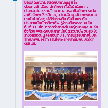
ขอแสดงความยินดีกับคณะครู และ
ตัวแทนนักเรียน นักศึกษา ที่ได้เข้าร่วมการ
ประกวดโครงงานวิทยาศาสตร์อาชีวศึกษา ระดับ
อาชีวศึกษาจังหวัดสตูล โดยวิทยาลัยเกษตรและ
เทคโนโลยีสตูลได้รับรางวัล ดังนี้ 👑ระดับ
ประกาศนียบัตรวิชาชีพ 🥈รางวัลรองชนะเลิศ
อันดับ 1 : ศึกษาการทำชาชงใบหญ้านางผสมหล่อ
ฮังก๊วย 👑ระดับประกาศนียบัตรวิชาชีพชั้นสูง 🥈
รางวัลรองชนะเลิศอันดับ 1 : การเปรียบเทียบประ
สิทธิภาพมอร์ต้า เส้นใยทะลายปาล์มกับมอร์ต้า
ต้นเเบบ