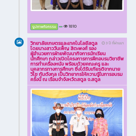
1810
รูปภาพกิจกรรม
วิทยาลัยเกษตรและเทคโนโลยีสตูล
3 ปี ที่ผ่านมา
โดยนางสาววันเพ็ญ สิตะพงศ์ รอง
ผู้อำนวยการฝ่ายพัฒนากิจการนักเรียน
นักศึกษา กล่าวเปิดโครงการการฝึกอบรมวิชาชีพ
การทำเครื่องหนัง พร้อมด้วยคณะครู และ
บุคลากรทางการศึกษา ซึ่งได้รับเกียรติจากนาย
วิโช กันตังกุล เป็นวิทยากรให้ความรู้ในการอบรม
ครั้งนี้ ณ เรือนจำจังหวัดสตูล จ.สตูล