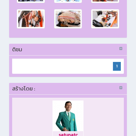
ติชม
1
สร้างโดย :
satunatc