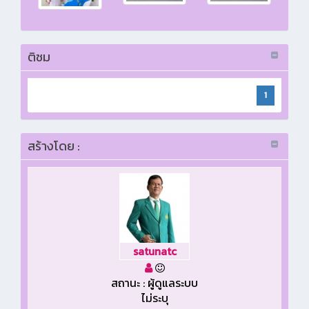
ติชม
1
สร้างโดย :
satunatc
สถานะ : ผู้ดูแลระบบ
ไม่ระบุ