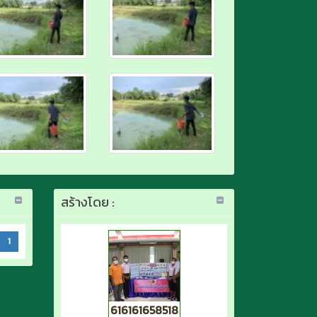
สร้างโดย :
1
616161658518