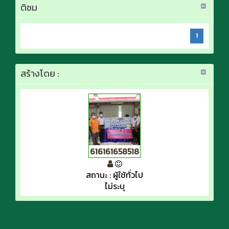
ติชม
1
สร้างโดย :
616161658518
สถานะ : ผู้ใช้ทั่วไป
ไม่ระบุ